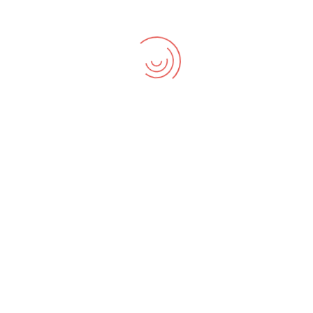
molestias nisi sapiente. Animi nesciunt necessitatibus,
$(window
st explicabo officia ducimus maxime doloremque.
-----*/
